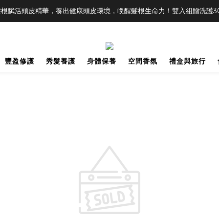
根賦活頭皮精華，養出健康頭皮環境，喚醒髮根生命力！雙入組贈洗護30m
豐盈修護
秀髮養護
身體保養
空間香氛
禮盒與旅行