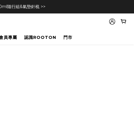
l隨行組&氣墊針梳 >>
會員專屬
認識ROOTON
門市