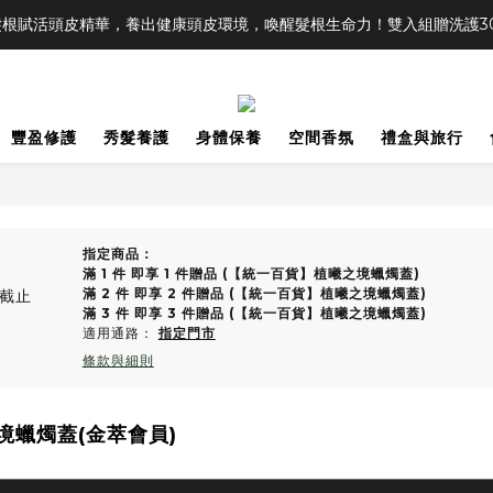
根賦活頭皮精華，養出健康頭皮環境，喚醒髮根生命力！雙入組贈洗護30m
豐盈修護
秀髮養護
身體保養
空間香氛
禮盒與旅行
指定商品：
滿 1 件 即享 1 件贈品 (【統一百貨】植曦之境蠟燭蓋)
滿 2 件 即享 2 件贈品 (【統一百貨】植曦之境蠟燭蓋)
截止
滿 3 件 即享 3 件贈品 (【統一百貨】植曦之境蠟燭蓋)
適用通路：
指定門市
條款與細則
境蠟燭蓋(金萃會員)