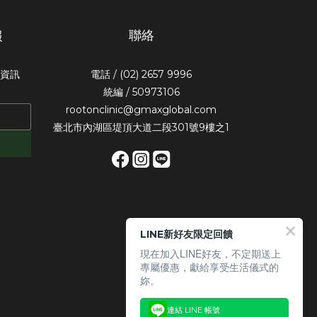
聯絡
報
惠資訊
電話 / (02) 2657 9996
統編 / 50973106
rootonclinic@gmaxglobal.com
臺北市內湖區堤頂大道二段301號9樓之1
LINE新好友限定回饋
現在加入LINE好友，不定期送上
專屬優惠，獻給享受生活儀式的
妳。
連結 LINE 帳號