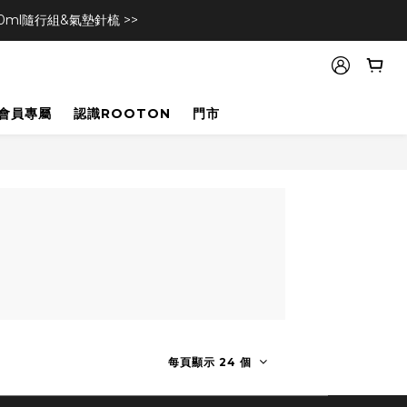
l隨行組&氣墊針梳 >>
會員專屬
認識ROOTON
門市
每頁顯示 24 個