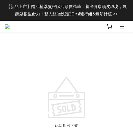
【新品上市】甦活植萃髮根賦活頭皮精華，養出健康頭皮環境，喚
醒髮根生命力！雙入組贈洗護30ml隨行組&氣墊針梳 >>
此活動已下架