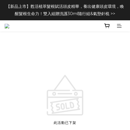
【新品上市】甦活植萃髮根賦活頭皮精華，養出健康頭皮環境，喚
醒髮根生命力！雙入組贈洗護30ml隨行組&氣墊針梳 >>
此活動已下架