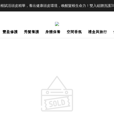
根賦活頭皮精華，養出健康頭皮環境，喚醒髮根生命力！雙入組贈洗護30m
豐盈修護
秀髮養護
身體保養
空間香氛
禮盒與旅行