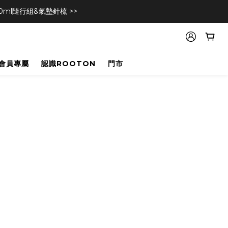
l隨行組&氣墊針梳 >>
會員專屬
認識ROOTON
門市