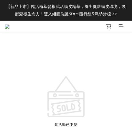
【新品上市】甦活植萃髮根賦活頭皮精華，養出健康頭皮環境，喚
醒髮根生命力！雙入組贈洗護30ml隨行組&氣墊針梳 >>
此活動已下架