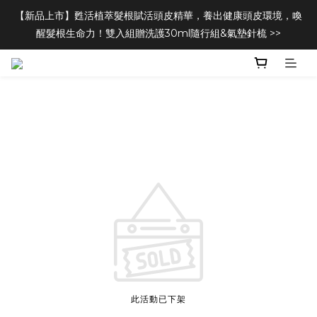
【新品上市】甦活植萃髮根賦活頭皮精華，養出健康頭皮環境，喚
醒髮根生命力！雙入組贈洗護30ml隨行組&氣墊針梳 >>
此活動已下架