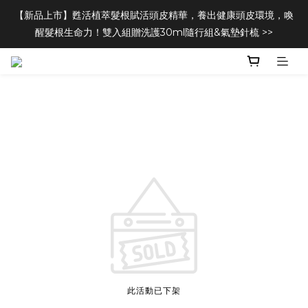
【新品上市】甦活植萃髮根賦活頭皮精華，養出健康頭皮環境，喚
醒髮根生命力！雙入組贈洗護30ml隨行組&氣墊針梳 >>
此活動已下架