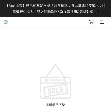
【新品上市】甦活植萃髮根賦活頭皮精華，養出健康頭皮環境，喚
醒髮根生命力！雙入組贈洗護30ml隨行組&氣墊針梳 >>
此活動已下架