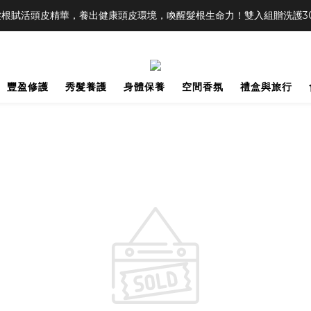
根賦活頭皮精華，養出健康頭皮環境，喚醒髮根生命力！雙入組贈洗護30m
豐盈修護
秀髮養護
身體保養
空間香氛
禮盒與旅行