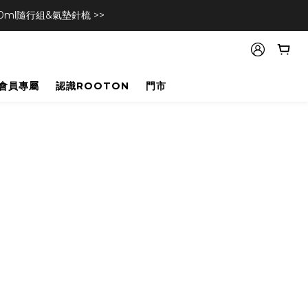
l隨行組&氣墊針梳 >>
會員專屬
認識ROOTON
門市