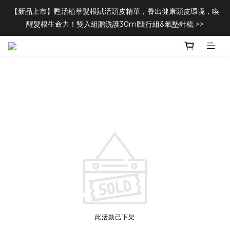
【新品上市】甦活植萃髮根賦活頭皮精華，養出健康頭皮環境，喚
醒髮根生命力！雙入組贈洗護30ml隨行組&氣墊針梳 >>
此活動已下架