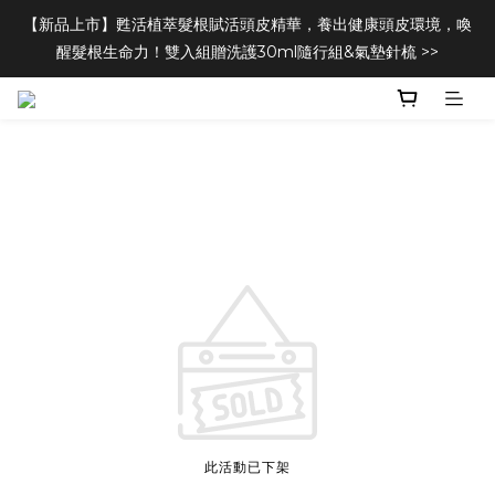
【新品上市】甦活植萃髮根賦活頭皮精華，養出健康頭皮環境，喚
醒髮根生命力！雙入組贈洗護30ml隨行組&氣墊針梳 >>
此活動已下架