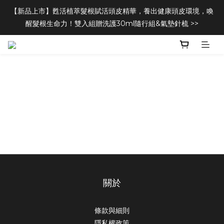
【新品上市】甦活植萃髮根賦活頭皮精華，養出健康頭皮環境，喚
醒髮根生命力！雙入組贈洗護30ml隨行組&氣墊針梳 >>
關於
條款與細則
隱私權政策