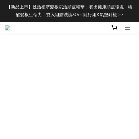
【新品上市】甦活植萃髮根賦活頭皮精華，養出健康頭皮環境，喚
醒髮根生命力！雙入組贈洗護30ml隨行組&氣墊針梳 >>