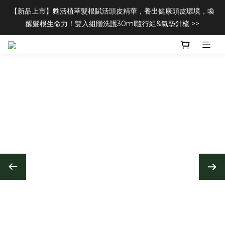
【新品上市】甦活植萃髮根賦活頭皮精華，養出健康頭皮環境，喚
醒髮根生命力！雙入組贈洗護30ml隨行組&氣墊針梳 >>