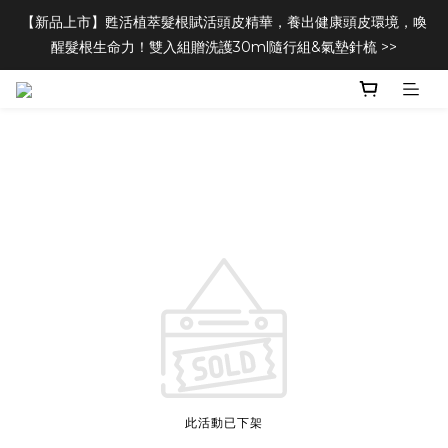
【新品上市】甦活植萃髮根賦活頭皮精華，養出健康頭皮環境，喚
醒髮根生命力！雙入組贈洗護30ml隨行組&氣墊針梳 >>
此活動已下架